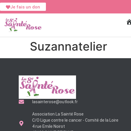
Je fais un don
Ac
Suzannatelier
lasainterose@outlook.fr
Association La Sainté Rose
C/O Ligue contre le cancer - Comité de la Loire
4 rue Emile Noirot